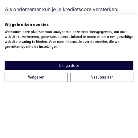
Als ondernemer kun je je kredietscore versterken:
Wij gebruiken cookies
Betaal rekeningen op tijd.
We kunnen deze plaatsen voor analyse van onze bezoekersgegevens, om onze
Houd schulden laag.
website te verbeteren, gepersonaliseerde inhoud te tonen en om u een geweldige
website-ervaring te bieden. Voor meer informatie over de cookies die we
Controleer je BKR regelmatig.
gebruiken opent u de instellingen.
Bouw een positieve geschiedenis op.
Ok, ga door
Weigeren
Nee, pas aan