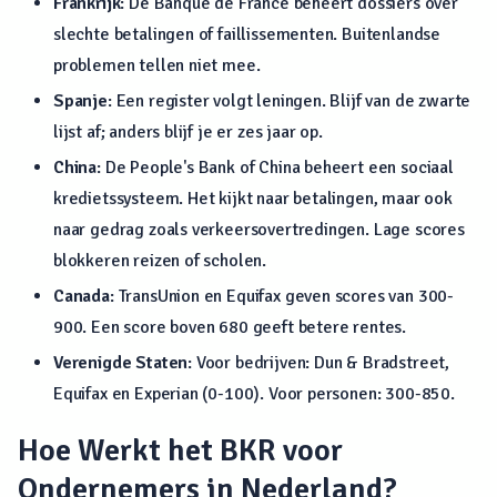
Frankrijk
: De Banque de France beheert dossiers over
slechte betalingen of faillissementen. Buitenlandse
problemen tellen niet mee.
Spanje
: Een register volgt leningen. Blijf van de zwarte
lijst af; anders blijf je er zes jaar op.
China
: De People's Bank of China beheert een sociaal
kredietssysteem. Het kijkt naar betalingen, maar ook
naar gedrag zoals verkeersovertredingen. Lage scores
blokkeren reizen of scholen.
Canada
: TransUnion en Equifax geven scores van 300-
900. Een score boven 680 geeft betere rentes.
Verenigde Staten
: Voor bedrijven: Dun & Bradstreet,
Equifax en Experian (0-100). Voor personen: 300-850.
Hoe Werkt het BKR voor
Ondernemers in Nederland?