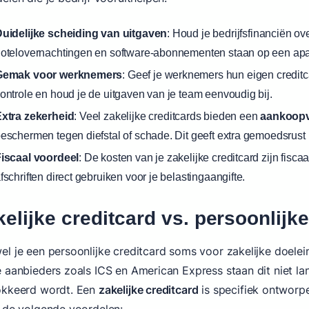
uidelijke scheiding van uitgaven
: Houd je bedrijfsfinanciën ove
otelovernachtingen en software-abonnementen staan op een aparte 
Gemak voor werknemers
: Geef je werknemers hun eigen creditc
ontrole en houd je de uitgaven van je team eenvoudig bij.
xtra zekerheid
: Veel zakelijke creditcards bieden een
aankoopv
eschermen tegen diefstal of schade. Dit geeft extra gemoedsrust b
iscaal voordeel
: De kosten van je zakelijke creditcard zijn fisc
fschriften direct gebruiken voor je belastingaangifte.
elijke creditcard vs. persoonlijk
l je een persoonlijke creditcard soms voor zakelijke doeleind
 aanbieders zoals ICS en American Express staan dit niet lang
okkeerd wordt. Een
zakelijke creditcard
is specifiek ontworp