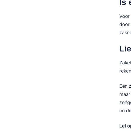
Is
Voor 
door 
zakel
Li
Zakel
reken
Een z
maar 
zelfg
credi
Let o