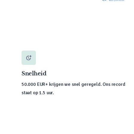
Slide 3 of 12.
more_time
Snelheid
50.000 EUR+ krijgen we snel geregeld. Ons record
staat op 1.5 uur.