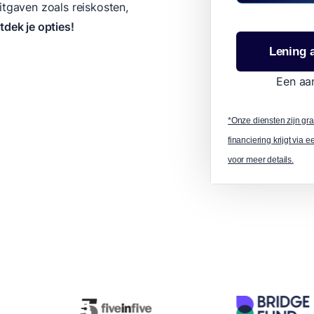
itgaven zoals reiskosten,
dek je opties!
Lening 
Een aan
*Onze diensten zijn gra
financiering krijgt via 
voor meer details.