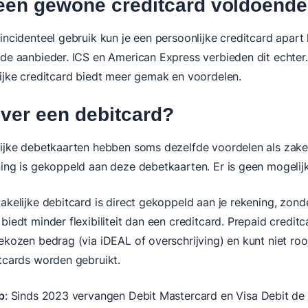
 een gewone creditcard voldoend
incidenteel gebruik kun je een persoonlijke creditcard apart
de aanbieder. ICS en American Express verbieden dit echte
ijke creditcard biedt meer gemak en voordelen.
ever een debitcard?
ijke debetkaarten hebben soms dezelfde voordelen als zakeli
ing is gekoppeld aan deze debetkaarten. Er is geen mogelijkh
akelijke debitcard is direct gekoppeld aan je rekening, zond
biedt minder flexibiliteit dan een creditcard. Prepaid creditc
ekozen bedrag (via iDEAL of overschrijving) en kunt niet r
tcards worden gebruikt.
p
: Sinds 2023 vervangen Debit Mastercard en Visa Debit de