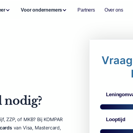
eer
Voor ondernemers
Partners
Over ons
Vraag 
Leningomv
d nodig?
ijf, ZZP, of MKB? Bij KOMPAR
Looptijd
tcards
van Visa, Mastercard,