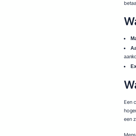
betaa
Wa
Ma
A
aank
Ex
Wa
Een c
hoger
een z
Mense