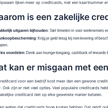
lpassen lijken meer op creditcards, met een kaartnummer en
arom is een zakelijke cre
kkelijk uitgaven bijhouden
: Stel limieten in voor werknemers e
ankoopbescherming
: Krijg je geld terug bij niet-levering of bes
open.
tra voordelen
: Denk aan lounge-toegang, cashback of rewards b
t kan er misgaan met een 
reditcard voor een bedrijf kost meer dan een gewone credit
. Ook zijn er niet veel opties. Veel populaire creditcards he
akelijke creditcard niet op elke gewenste manier betalen.
n weten dat creditcards hoge kosten hebben. Dat geldt ook 