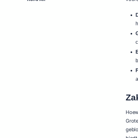
D
h
c
E
b
F
a
Zak
Hoewe
Grote
gebl