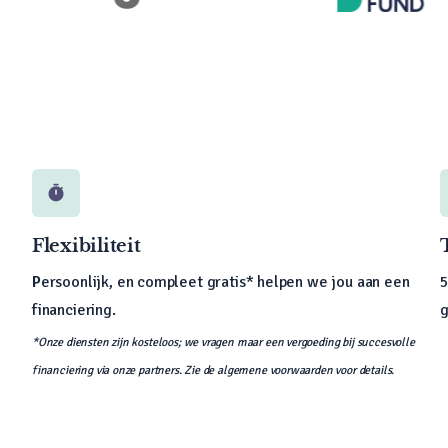
timer
Flexibiliteit
P
ersoonlijk, en compleet gratis* helpen we jou aan een
5
financiering.
g
*Onze diensten zijn kosteloos; we vragen maar een vergoeding bij succesvolle
financiering via onze partners. Zie de algemene voorwaarden voor details.