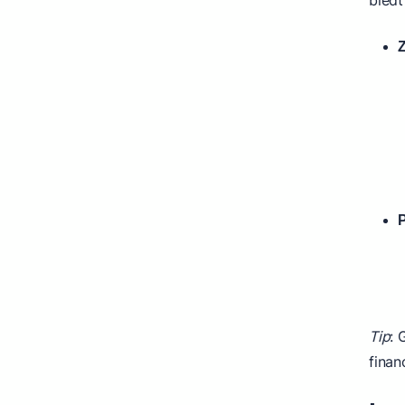
biedt
Z
P
Tip
: 
finan