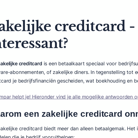
akelijke creditcard - 
nteressant?
akelijke creditcard
is een betaalkaart speciaal voor bedrijfsu
are-abonnementen, of zakelijke diners. In tegenstelling tot 
tcard je bedrijfsfinanciën gescheiden, wat boekhouding en b
mpar helpt je! Hieronder vind je alle mogelijke antwoorden 
arom een zakelijke creditcard on
akelijke creditcard biedt meer dan alleen betaalgemak. Het i
elen die je bedrijf vooruithelpen: