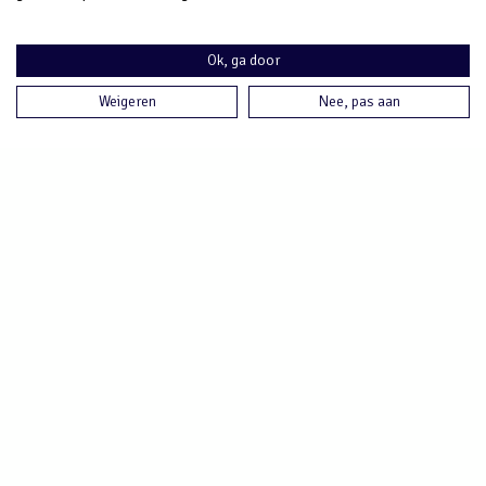
weten
Een zakelijke hypotheek is een vorm van zakelijke
Ok, ga door
financiering die ondernemers kan helpen om hun
Weigeren
Nee, pas aan
bedrijfsdromen waar te maken. Het is een manier om
financiering te verkrijgen voor zakelijke investeringen,
zoals de aankoop van vastgoed of de financiering van
grotere projecten.