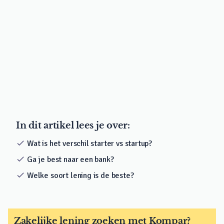
In dit artikel lees je over:
check
Wat is het verschil starter vs startup?
check
Ga je best naar een bank?
check
Welke soort lening is de beste?
Zakelijke lening zoeken met Kompar?