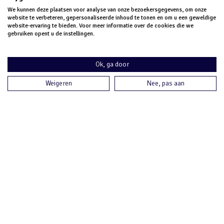
We kunnen deze plaatsen voor analyse van onze bezoekersgegevens, om onze
website te verbeteren, gepersonaliseerde inhoud te tonen en om u een geweldige
website-ervaring te bieden. Voor meer informatie over de cookies die we
gebruiken opent u de instellingen.
Ok, ga door
Meer info nodig?
Weigeren
Nee, pas aan
Bekijk ook onze andere blogs
Hier zie je onze andere blogs